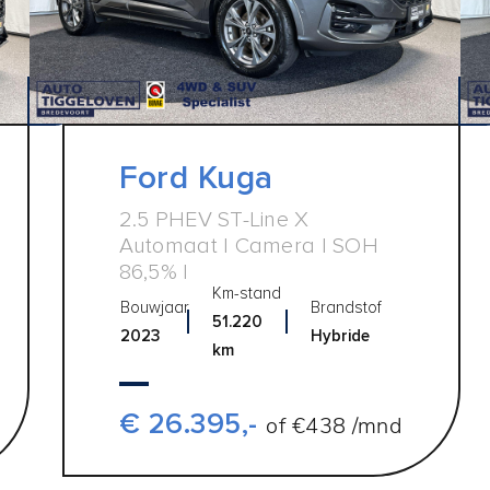
Ford Kuga
2.5 PHEV ST-Line X
Automaat | Camera | SOH
86,5% |
Km-stand
Bouwjaar
Brandstof
51.220
2023
Hybride
km
€ 26.395,-
of €438 /mnd