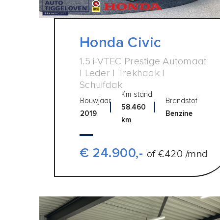
Honda Civic
1.5 i-VTEC Prestige Automaat
| Leder | Trekhaak |
Schuifdak
Km-stand
Bouwjaar
Brandstof
58.460
2019
Benzine
km
€ 24.900,-
of €420 /mnd