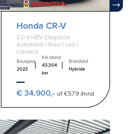
Honda CR-V
2.0 e:HEV Elegance
Automaat | Navi | Led |
Camera
Km-stand
Bouwjaar
Brandstof
43.304
2023
Hybride
km
€ 34.900,-
of €579 /mnd