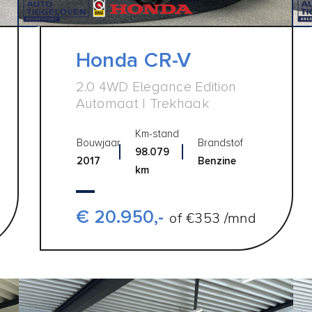
Honda CR-V
2.0 4WD Elegance Edition
Automaat | Trekhaak
Km-stand
Bouwjaar
Brandstof
98.079
2017
Benzine
km
€ 20.950,-
of €353 /mnd