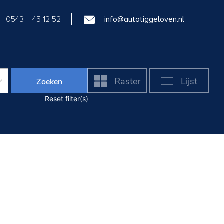
0543 – 45 12 52
info@autotiggeloven.nl
Raster
Lijst
Zoeken
Reset filter(s)