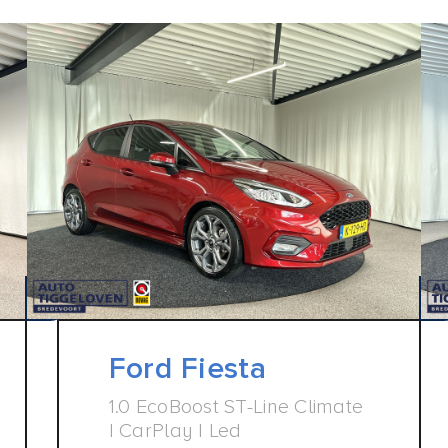
Ford Fiesta
1.0 EcoBoost ST-Line Climate
| CarPlay | Led