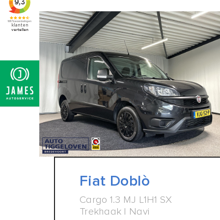
Fiat Doblò
Cargo 1.3 MJ L1H1 SX
Trekhaak | Navi