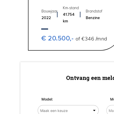
Km-stand
Bouwjaar
Brandstof
41.754
2022
Benzine
km
€ 20.500,-
of €346 /mnd
Ontvang een meld
Model:
Me