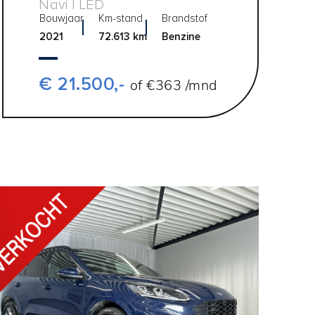
Navi | LED
Bouwjaar
Km-stand
Brandstof
2021
72.613 km
Benzine
€ 21.500,-
of €363 /mnd