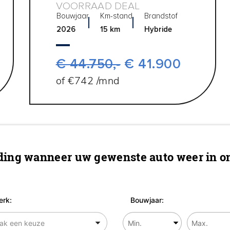
VOORRAAD DEAL
Bouwjaar
Km-stand
Brandstof
2026
15 km
Hybride
€ 44.750,-
€ 41.900
of €742 /mnd
ing wanneer uw gewenste auto weer in on
rk:
Bouwjaar: