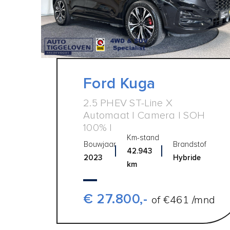
Ford Kuga
2.5 PHEV ST-Line X
Automaat | Camera | SOH
100% |
Km-stand
Bouwjaar
Brandstof
42.943
2023
Hybride
km
€ 27.800,-
of €461 /mnd