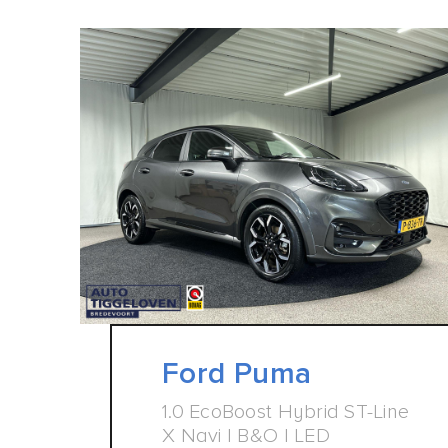
Ford Puma
1.0 EcoBoost Hybrid ST-Line
X Navi | B&O | LED