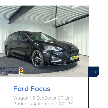
Ford Focus
Wagon 1.5 EcoBoost ST Line
Business Automaat | 182 PK |