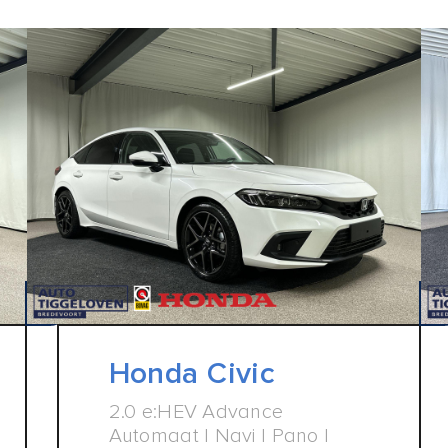
Honda Civic
2.0 e:HEV Advance
Automaat | Navi | Pano |