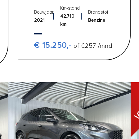
Km-stand
Bouwjaar
Brandstof
42.710
2021
Benzine
km
€ 15.250,-
of €257 /mnd