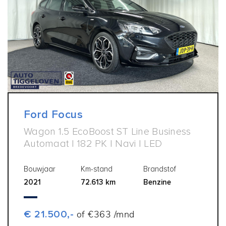
Ford Focus
Wagon 1.5 EcoBoost ST Line Business
Automaat | 182 PK | Navi | LED
Bouwjaar
Km-stand
Brandstof
2021
72.613 km
Benzine
€ 21.500,-
of €363 /mnd