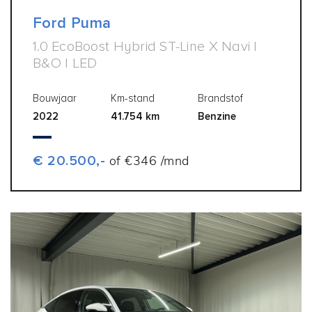
Ford Puma
1.0 EcoBoost Hybrid ST-Line X Navi |
B&O | LED
Bouwjaar
Km-stand
Brandstof
2022
41.754 km
Benzine
€ 20.500,-
of €346 /mnd