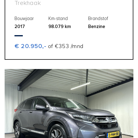
Trekhaak
Bouwjaar
Km-stand
Brandstof
2017
98.079 km
Benzine
€ 20.950,-
of €353 /mnd