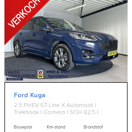
Ford Kuga
2.5 PHEV ST-Line X Automaat |
Trekhaak | Camera | SOH 82,5 |
Bouwjaar
Km-stand
Brandstof