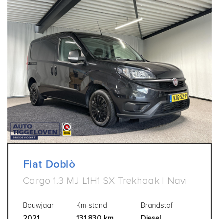
Fiat Doblò
Cargo 1.3 MJ L1H1 SX Trekhaak | Navi
Bouwjaar
Km-stand
Brandstof
2021
131.830 km
Diesel