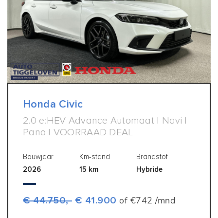
Honda Civic
2.0 e:HEV Advance Automaat | Navi |
Pano | VOORRAAD DEAL
Bouwjaar
Km-stand
Brandstof
2026
15 km
Hybride
€ 44.750,-
€ 41.900
of €742 /mnd