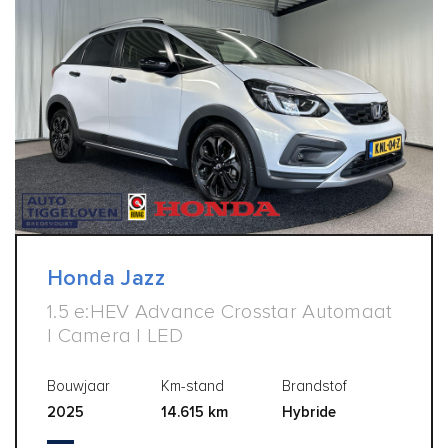
Honda Jazz
1.5 e:HEV Advance Crosstar Automaat
| Camera | LED
Bouwjaar
Km-stand
Brandstof
2025
14.615 km
Hybride