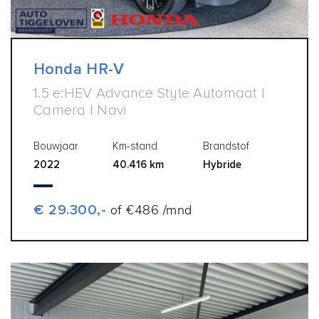
Honda HR-V
1.5 e:HEV Advance Style Automaat |
Camera | Navi
Bouwjaar
Km-stand
Brandstof
2022
40.416 km
Hybride
€ 29.300,-
of €486 /mnd