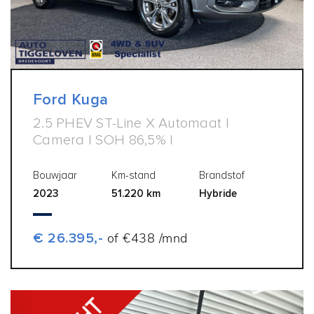
Ford Kuga
2.5 PHEV ST-Line X Automaat |
Camera | SOH 86,5% |
Bouwjaar
Km-stand
Brandstof
2023
51.220 km
Hybride
€ 26.395,-
of €438 /mnd