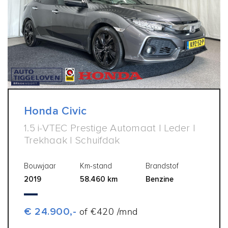
Honda Civic
1.5 i-VTEC Prestige Automaat | Leder |
Trekhaak | Schuifdak
Bouwjaar
Km-stand
Brandstof
2019
58.460 km
Benzine
€ 24.900,-
of €420 /mnd