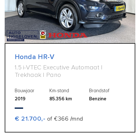
Honda HR-V
1.5 i-VTEC Executive Automaat |
Trekhaak | Pano
Bouwjaar
Km-stand
Brandstof
2019
85.356 km
Benzine
€ 21.700,-
of €366 /mnd