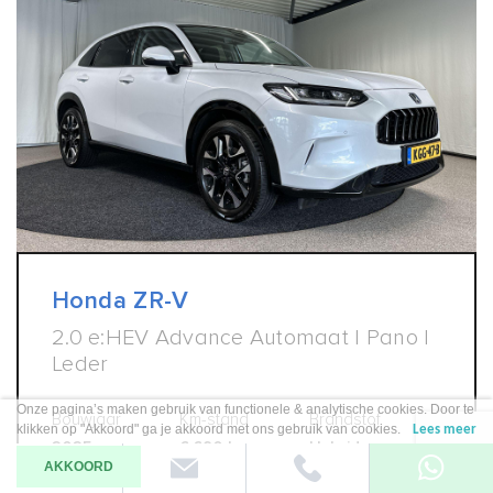
Honda ZR-V
2.0 e:HEV Advance Automaat | Pano |
Leder
Onze pagina’s maken gebruik van functionele & analytische cookies. Door te
Bouwjaar
Km-stand
Brandstof
klikken op "Akkoord" ga je akkoord met ons gebruik van cookies.
Lees meer
2025
6.690 km
Hybride
AKKOORD