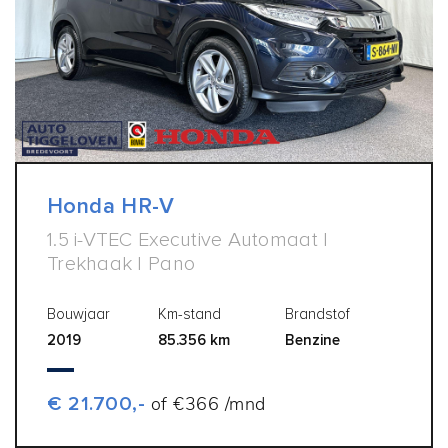
Honda HR-V
1.5 i-VTEC Executive Automaat |
Trekhaak | Pano
Bouwjaar
Km-stand
Brandstof
2019
85.356 km
Benzine
€ 21.700,-
of €366 /mnd