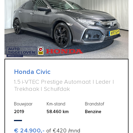
Honda Civic
1.5 i-VTEC Prestige Automaat | Leder |
Trekhaak | Schuifdak
Bouwjaar
Km-stand
Brandstof
2019
58.460 km
Benzine
€ 24.900,-
of €420 /mnd