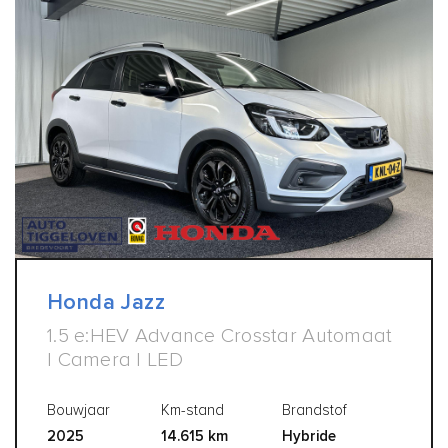
Honda Jazz
1.5 e:HEV Advance Crosstar Automaat
| Camera | LED
Bouwjaar
Km-stand
Brandstof
2025
14.615 km
Hybride