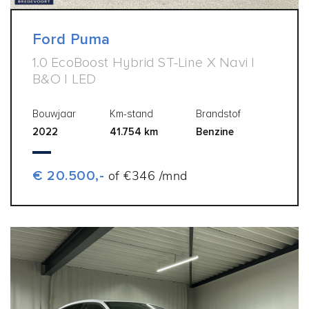
Ford Puma
1.0 EcoBoost Hybrid ST-Line X Navi |
B&O | LED
Bouwjaar
Km-stand
Brandstof
2022
41.754 km
Benzine
€ 20.500,-
of €346 /mnd