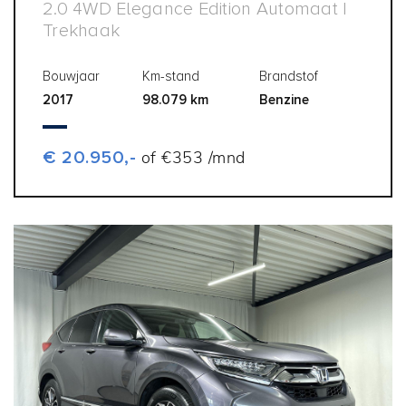
2.0 4WD Elegance Edition Automaat |
Trekhaak
Bouwjaar
Km-stand
Brandstof
2017
98.079 km
Benzine
€ 20.950,-
of €353 /mnd