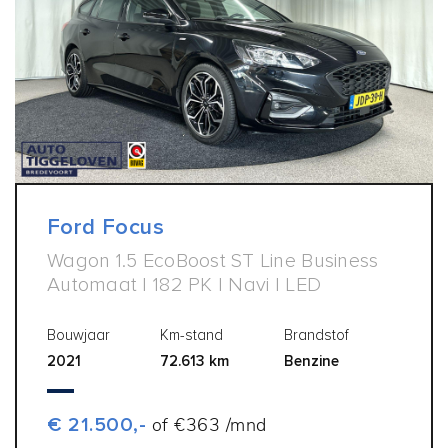
Ford Focus
Wagon 1.5 EcoBoost ST Line Business
Automaat | 182 PK | Navi | LED
Bouwjaar
Km-stand
Brandstof
2021
72.613 km
Benzine
€ 21.500,-
of €363 /mnd