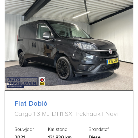
Fiat Doblò
Cargo 1.3 MJ L1H1 SX Trekhaak | Navi
Bouwjaar
Km-stand
Brandstof
2021
131.830 km
Diesel