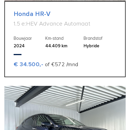
Honda HR-V
1.5 e:HEV Advance Automaat
Bouwjaar
Km-stand
Brandstof
2024
44.409 km
Hybride
€ 34.500,-
of €572 /mnd