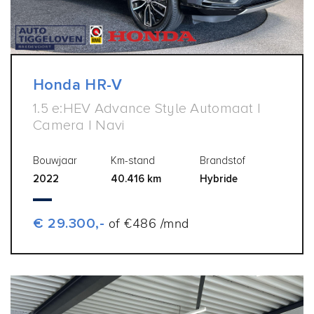
Honda HR-V
1.5 e:HEV Advance Style Automaat |
Camera | Navi
Bouwjaar
Km-stand
Brandstof
2022
40.416 km
Hybride
€ 29.300,-
of €486 /mnd