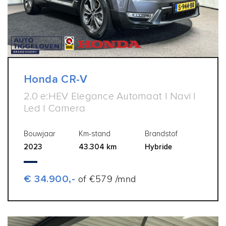
Honda CR-V
2.0 e:HEV Elegance Automaat | Navi |
Led | Camera
Bouwjaar
Km-stand
Brandstof
2023
43.304 km
Hybride
€ 34.900,-
of €579 /mnd