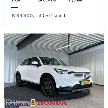
2024
24.634 km
Hybride
€ 34.500,-
of €572 /mnd