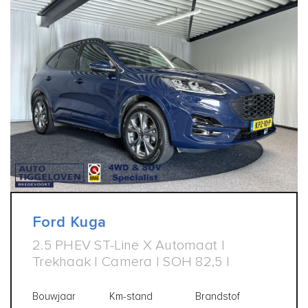
Ford Kuga
2.5 PHEV ST-Line X Automaat |
Trekhaak | Camera | SOH 82,5 |
Bouwjaar
Km-stand
Brandstof