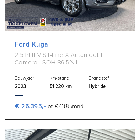
Ford Kuga
2.5 PHEV ST-Line X Automaat |
Camera | SOH 86,5% |
Bouwjaar
Km-stand
Brandstof
2023
51.220 km
Hybride
€ 26.395,-
of €438 /mnd