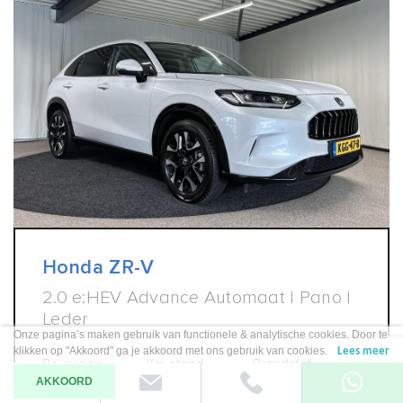
Honda ZR-V
2.0 e:HEV Advance Automaat | Pano |
Leder
Onze pagina’s maken gebruik van functionele & analytische cookies. Door te
klikken op "Akkoord" ga je akkoord met ons gebruik van cookies.
Lees meer
Bouwjaar
Km-stand
Brandstof
AKKOORD
2025
6.690 km
Hybride