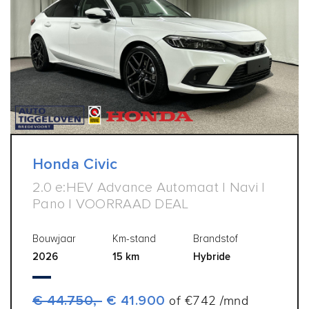
Honda Civic
2.0 e:HEV Advance Automaat | Navi |
Pano | VOORRAAD DEAL
Bouwjaar
Km-stand
Brandstof
2026
15 km
Hybride
€ 44.750,-
€ 41.900
of €742 /mnd