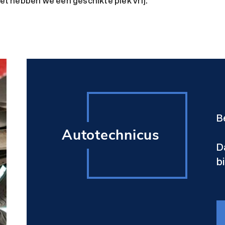
t hebben we een geschikte plek vrij.
B
Autotechnicus
D
b