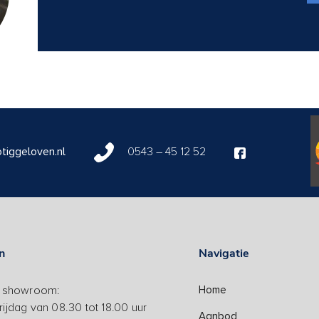
tiggeloven.nl
0543 – 45 12 52
n
Navigatie
n showroom:
Home
ijdag van 08.30 tot 18.00 uur
Aanbod