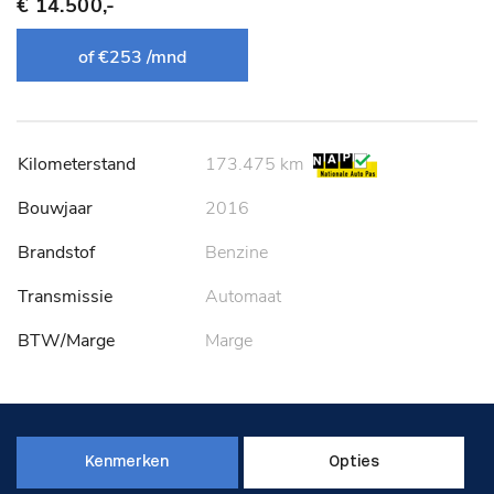
€ 14.500,-
of €253 /mnd
Kilometerstand
173.475 km
Bouwjaar
2016
Brandstof
Benzine
Transmissie
Automaat
BTW/Marge
Marge
Kenmerken
Opties