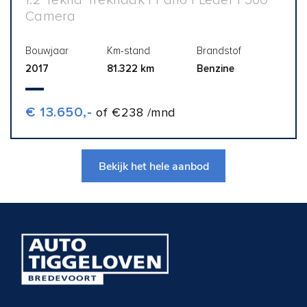
1.2 Tekna Trekhaak | Pano | Leder | 360
Camera
Bouwjaar
Km-stand
Brandstof
2017
81.322 km
Benzine
€ 13.650,-
of €238 /mnd
Bekijk het hele aanbod