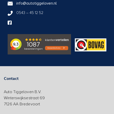
info@autotiggeloven.nl
0543 – 45 12 52
Contact
Auto Tiggeloven B.V.
Winterswijksestraat 69
7126 AA Bredevoort