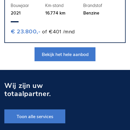
Bouwjaar
Km-stand
Brandstof
2021
16.774 km
Benzine
€ 23.800,-
of €401 /mnd
Bekijk het hele aanbod
Wij zijn uw
totaalpartner.
Toon alle services