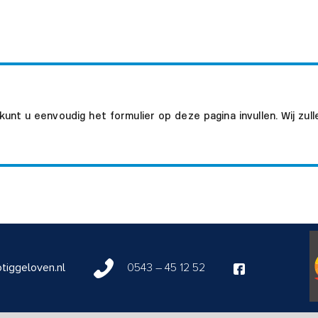
nt u eenvoudig het formulier op deze pagina invullen. Wij zulle
tiggeloven.nl
0543 – 45 12 52