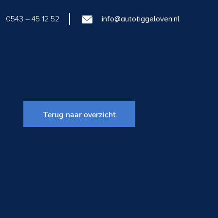
0543 – 45 12 52
info@autotiggeloven.nl
Terug naar overzicht