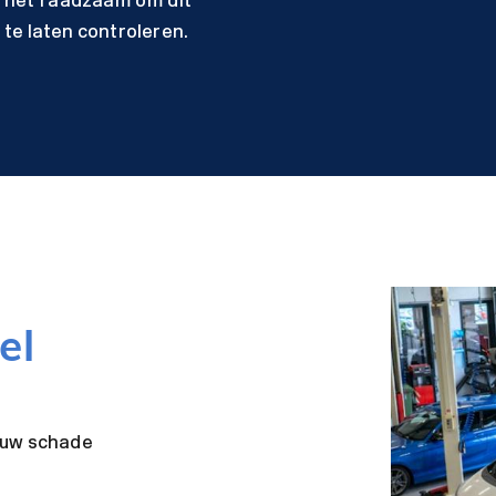
het raadzaam om dit
te laten controleren.
el
 uw schade