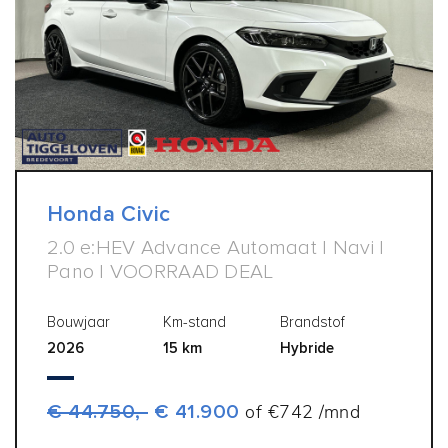
Honda Civic
2.0 e:HEV Advance Automaat | Navi |
Pano | VOORRAAD DEAL
Bouwjaar
Km-stand
Brandstof
2026
15 km
Hybride
€ 44.750,-
€ 41.900
of €742 /mnd