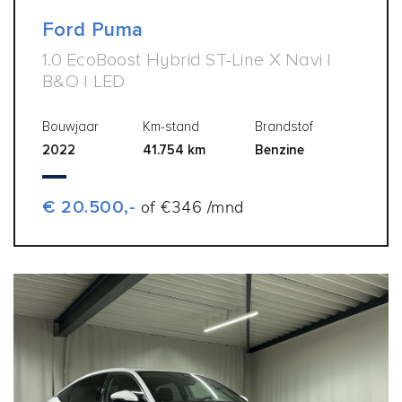
Ford Puma
1.0 EcoBoost Hybrid ST-Line X Navi |
B&O | LED
Bouwjaar
Km-stand
Brandstof
2022
41.754 km
Benzine
€ 20.500,-
of €346 /mnd