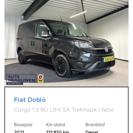
Fiat Doblò
Cargo 1.3 MJ L1H1 SX Trekhaak | Navi
Bouwjaar
Km-stand
Brandstof
2021
131.830 km
Diesel