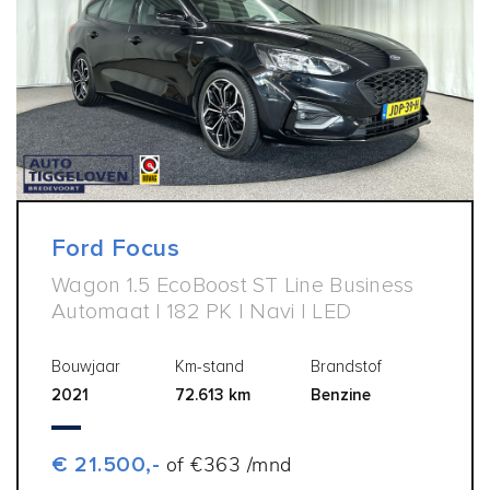
Ford Focus
Wagon 1.5 EcoBoost ST Line Business
Automaat | 182 PK | Navi | LED
Bouwjaar
Km-stand
Brandstof
2021
72.613 km
Benzine
€ 21.500,-
of €363 /mnd