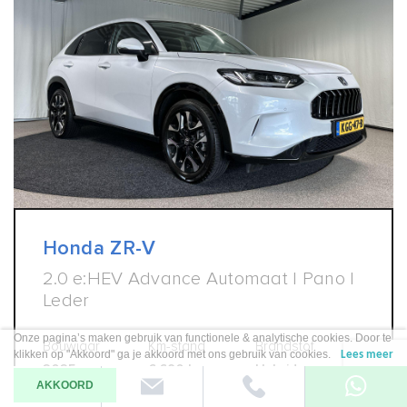
Honda ZR-V
2.0 e:HEV Advance Automaat | Pano |
Leder
Onze pagina’s maken gebruik van functionele & analytische cookies. Door te
Bouwjaar
Km-stand
Brandstof
klikken op "Akkoord" ga je akkoord met ons gebruik van cookies.
Lees meer
2025
6.690 km
Hybride
AKKOORD