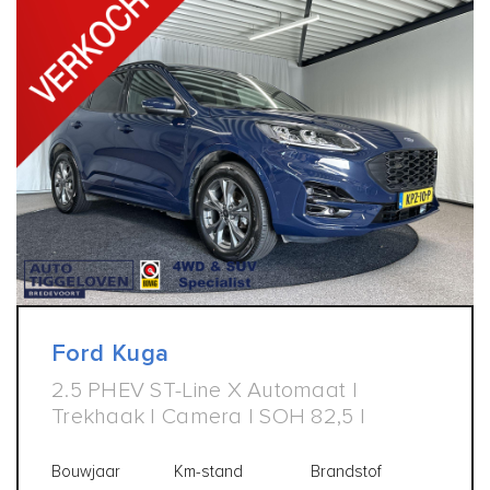
Ford Kuga
2.5 PHEV ST-Line X Automaat |
Trekhaak | Camera | SOH 82,5 |
Bouwjaar
Km-stand
Brandstof