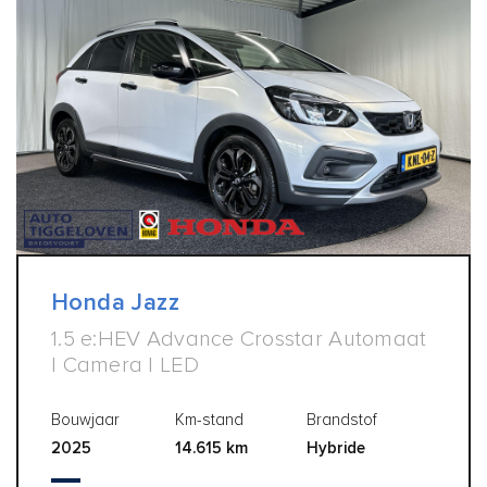
Honda Jazz
1.5 e:HEV Advance Crosstar Automaat
| Camera | LED
Bouwjaar
Km-stand
Brandstof
2025
14.615 km
Hybride