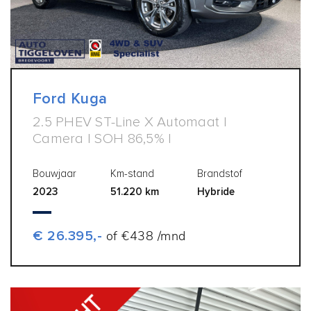
Ford Kuga
2.5 PHEV ST-Line X Automaat |
Camera | SOH 86,5% |
Bouwjaar
Km-stand
Brandstof
2023
51.220 km
Hybride
€ 26.395,-
of €438 /mnd