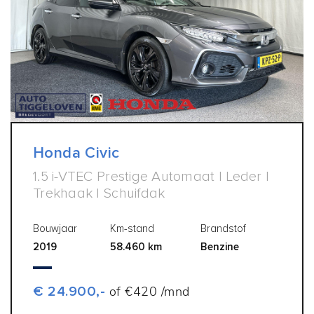
Honda Civic
1.5 i-VTEC Prestige Automaat | Leder |
Trekhaak | Schuifdak
Bouwjaar
Km-stand
Brandstof
2019
58.460 km
Benzine
€ 24.900,-
of €420 /mnd