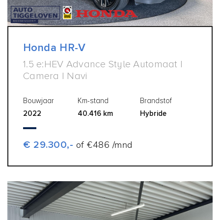
Honda HR-V
1.5 e:HEV Advance Style Automaat |
Camera | Navi
Bouwjaar
Km-stand
Brandstof
2022
40.416 km
Hybride
€ 29.300,-
of €486 /mnd