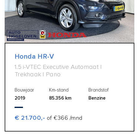
Honda HR-V
1.5 i-VTEC Executive Automaat |
Trekhaak | Pano
Bouwjaar
Km-stand
Brandstof
2019
85.356 km
Benzine
€ 21.700,-
of €366 /mnd