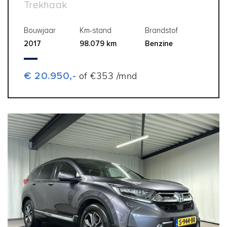
Trekhaak
Bouwjaar
Km-stand
Brandstof
2017
98.079 km
Benzine
€ 20.950,-
of €353 /mnd