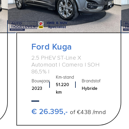
Ford Kuga
2.5 PHEV ST-Line X
Automaat | Camera | SOH
86,5% |
Km-stand
Bouwjaar
Brandstof
51.220
2023
Hybride
km
€ 26.395,-
of €438 /mnd