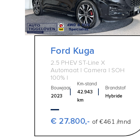
Ford Kuga
2.5 PHEV ST-Line X
Automaat | Camera | SOH
100% |
Km-stand
Bouwjaar
Brandstof
42.943
2023
Hybride
km
€ 27.800,-
of €461 /mnd