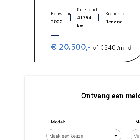
Km-stand
Bouwjaar
Brandstof
41.754
2022
Benzine
km
€ 20.500,-
of €346 /mnd
Ontvang een meld
Model:
Me