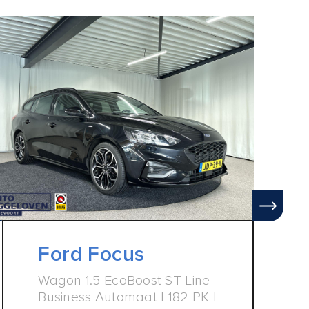
Ford Focus
Wagon 1.5 EcoBoost ST Line
Business Automaat | 182 PK |