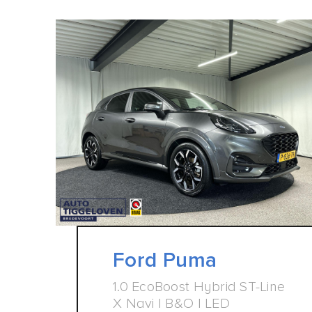
Ford Puma
1.0 EcoBoost Hybrid ST-Line
X Navi | B&O | LED