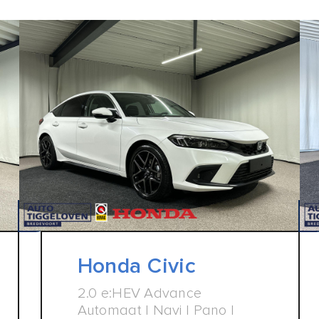
Honda Civic
2.0 e:HEV Advance
Automaat | Navi | Pano |