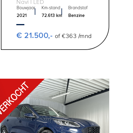
Navi | LED
Bouwjaar
Km-stand
Brandstof
2021
72.613 km
Benzine
€ 21.500,-
of €363 /mnd