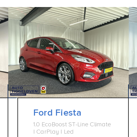
Ford Fiesta
1.0 EcoBoost ST-Line Climate
| CarPlay | Led