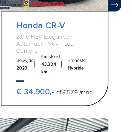
Honda CR-V
2.0 e:HEV Elegance
Automaat | Navi | Led |
Camera
Km-stand
Bouwjaar
Brandstof
43.304
2023
Hybride
km
€ 34.900,-
of €579 /mnd