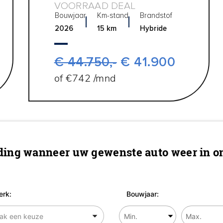
VOORRAAD DEAL
Bouwjaar
Km-stand
Brandstof
2026
15 km
Hybride
€ 44.750,-
€ 41.900
of €742 /mnd
ing wanneer uw gewenste auto weer in on
rk:
Bouwjaar: