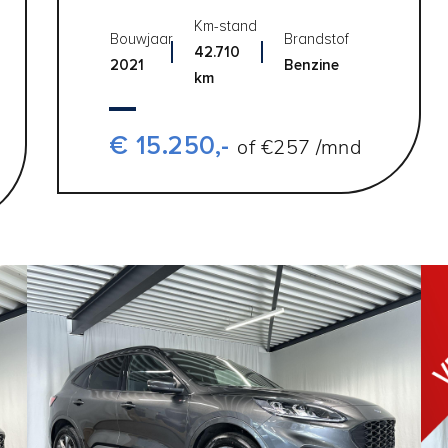
Km-stand
Bouwjaar
Brandstof
42.710
2021
Benzine
km
€ 15.250,-
of €257 /mnd