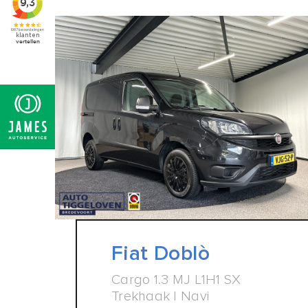
Fiat Doblò
Cargo 1.3 MJ L1H1 SX
Trekhaak | Navi