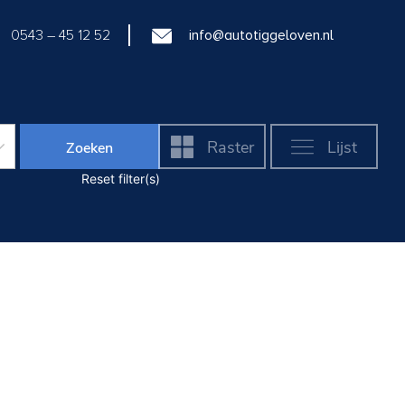
0543 – 45 12 52
info@autotiggeloven.nl
Raster
Lijst
Zoeken
Reset filter(s)