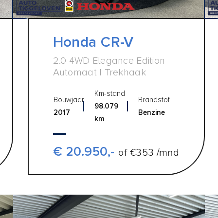
Honda CR-V
2.0 4WD Elegance Edition
Automaat | Trekhaak
Km-stand
Bouwjaar
Brandstof
98.079
2017
Benzine
km
€ 20.950,-
of €353 /mnd