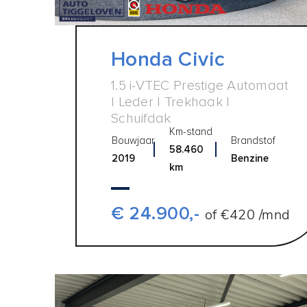
Honda Civic
1.5 i-VTEC Prestige Automaat
| Leder | Trekhaak |
Schuifdak
Km-stand
Bouwjaar
Brandstof
58.460
2019
Benzine
km
€ 24.900,-
of €420 /mnd