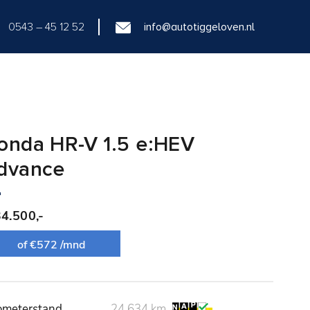
0543 – 45 12 52
info@autotiggeloven.nl
onda HR-V 1.5 e:HEV
dvance
34.500,-
of €572 /mnd
ometerstand
24.634 km