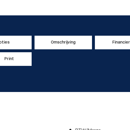
pties
Omschrijving
Financie
Print