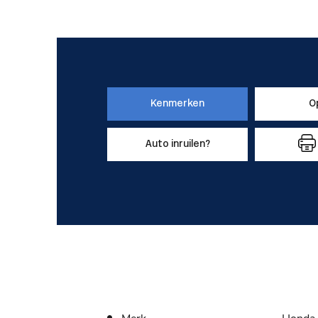
Kenmerken
O
Auto inruilen?