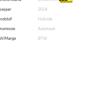
uwjaar
2024
ndstof
Hybride
nsmissie
Automaat
W/Marge
BTW