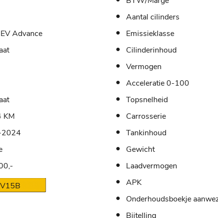
BTW/Marge
Aantal cilinders
HEV Advance
Emissieklasse
aat
Cilinderinhoud
Vermogen
Acceleratie 0-100
aat
Topsnelheid
4 KM
Carrosserie
-2024
Tankinhoud
e
Gewicht
00,-
Laadvermogen
APK
V15B
Onderhoudsboekje aanwez
Bijtelling