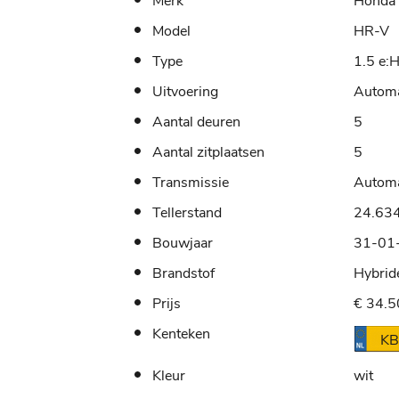
Merk
Honda
Model
HR-V
Type
1.5 e:
Uitvoering
Autom
Aantal deuren
5
Aantal zitplaatsen
5
Transmissie
Autom
Tellerstand
24.63
Bouwjaar
31-01
Brandstof
Hybrid
Prijs
€ 34.5
Kenteken
KB
Kleur
wit