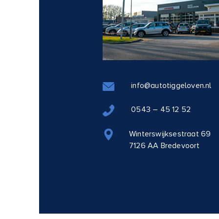
info@autotiggeloven.nl
0543 – 45 12 52
Winterswijksestraat 69
7126 AA Bredevoort