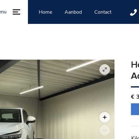
enu
Home
Aanbod
Contact
H
A
€ 
Kil